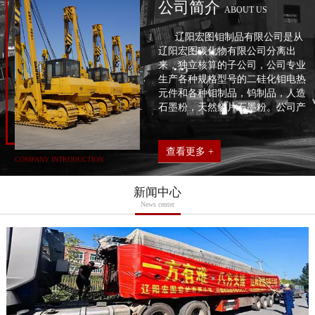
公司简介
ABOUT US
辽阳宏图钼制品有限公司是从
辽阳宏图碳化物有限公司分离出
来，独立核算的子公司，公司专业
生产各种规格型号的二硅化钼电热
元件和各种钼制品，钨制品，人造
石墨粉，天然鳞片石墨粉。公司产
品配方独特，生产工艺合理，生产
设备先进，同时拥有高素质的优秀
员工队伍。
查看更多 +
COMPANY INTRODUCTION
公司产品质量稳定，使用寿命
长等特点，是用户最理想的产品，
2004年3月通过了IS09001: 2000质
新闻中心
量体系认证，建立了完整完善的质
News center
量管理体系。公司的质量方针是:用
质量打造品牌，让名优产品开拓市
场，把管理化为效益，以实现可持
续发展。