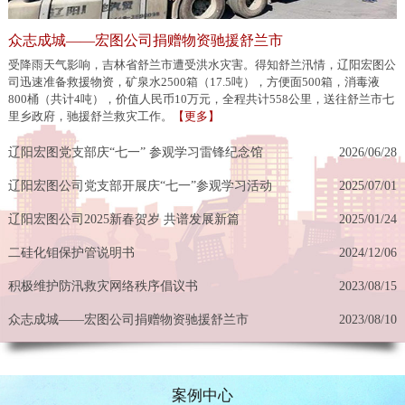
众志成城——宏图公司捐赠物资驰援舒兰市
受降雨天气影响，吉林省舒兰市遭受洪水灾害。得知舒兰汛情，辽阳宏图公
司迅速准备救援物资，矿泉水2500箱（17.5吨），方便面500箱，消毒液
800桶（共计4吨），价值人民币10万元，全程共计558公里，送往舒兰市七
里乡政府，驰援舒兰救灾工作。
【更多】
辽阳宏图党支部庆“七一” 参观学习雷锋纪念馆
2026/06/28
辽阳宏图公司党支部开展庆“七一”参观学习活动
2025/07/01
辽阳宏图公司2025新春贺岁 共谱发展新篇
2025/01/24
二硅化钼保护管说明书
2024/12/06
积极维护防汛救灾网络秩序倡议书
2023/08/15
众志成城——宏图公司捐赠物资驰援舒兰市
2023/08/10
案例中心